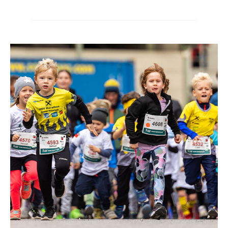
5 KILOMETER-LAUF
KINDERLÄUFE
ERGEBNISSE
HALL OF FAME
FOTOS