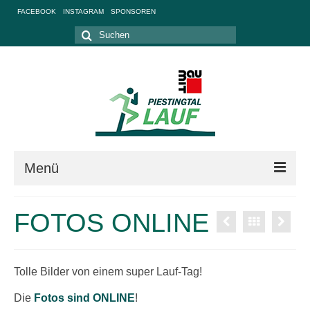
FACEBOOK
INSTAGRAM
SPONSOREN
Suche
nach:
Menü
RUND UM DAS RENNEN
FOTOS ONLINE
BEWERBE
HALBMARATHON
Tolle Bilder von einem super Lauf-Tag!
10 KILOMETER-LAUF
Die
Fotos sind ONLINE
!